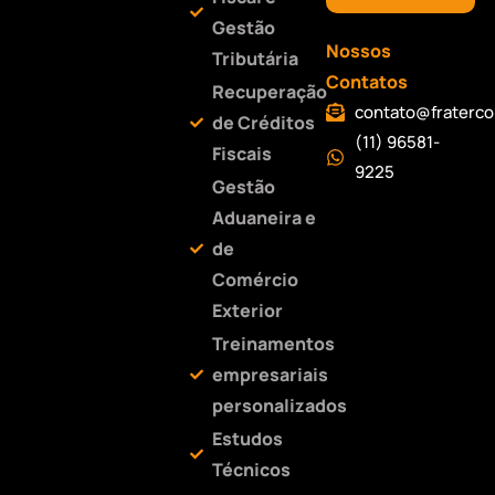
Gestão
Nossos
Tributária
Contatos
Recuperação
contato@fraterco
de Créditos
(11) 96581-
Fiscais
9225
Gestão
Aduaneira e
de
Comércio
Exterior
Treinamentos
empresariais
personalizados
Estudos
Técnicos